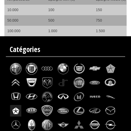
10.000
100
150
50.000
500
750
100.000
1.000
1.500
Catégories