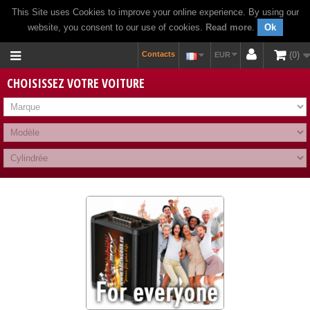
This Site uses Cookies to improve your online experience. By using our
website, you consent to our use of cookies.
Read more
.
Ok
Contacts
0
EUR
CHOISISSEZ VOTRE VOITURE