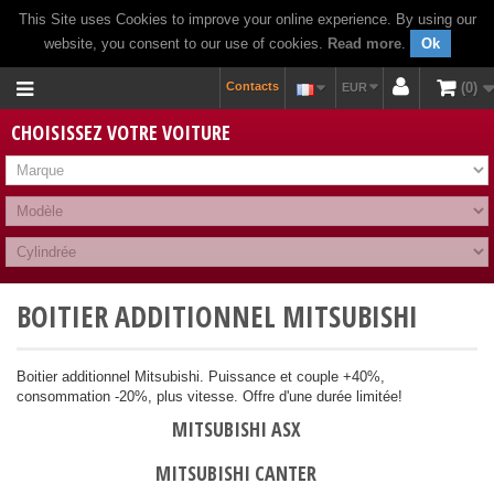
This Site uses Cookies to improve your online experience. By using our
website, you consent to our use of cookies.
Read more
.
Ok
Contacts
0
EUR
CHOISISSEZ VOTRE VOITURE
BOITIER ADDITIONNEL MITSUBISHI
Boitier additionnel Mitsubishi. Puissance et couple +40%,
consommation -20%, plus vitesse. Offre d'une durée limitée!
MITSUBISHI ASX
MITSUBISHI CANTER