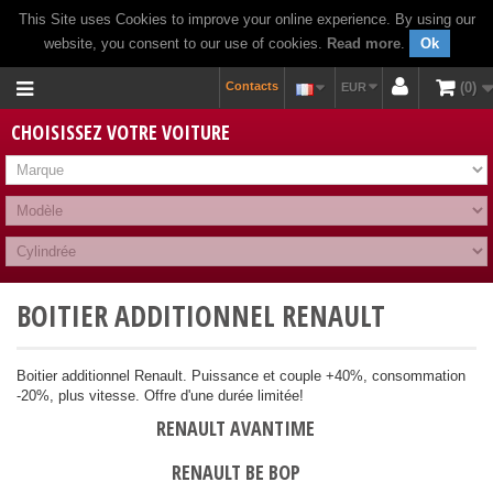
This Site uses Cookies to improve your online experience. By using our
website, you consent to our use of cookies.
Read more
.
Ok
Contacts
0
EUR
CHOISISSEZ VOTRE VOITURE
BOITIER ADDITIONNEL RENAULT
Boitier additionnel Renault. Puissance et couple +40%, consommation
-20%, plus vitesse. Offre d'une durée limitée!
RENAULT AVANTIME
RENAULT BE BOP