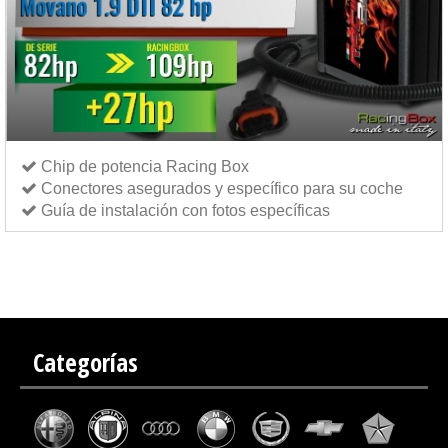
Chip de potencia Racing Box
Conectores asegurados y específico para su coche
Guía de instalación con fotos específicas
Chip de potencia Italianspeed Vauxhall Movano 1.9 DTI 82 cv
Chip de potencia Exedigitaltuning
Vauxhall Movano 1.9 DTI 82 cv
Chip de potencia Drakebox Vauxhall Movano 1.9 DTI 82 cv
Categorías