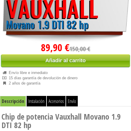
89,90 €
150,00 €
Añadir al carrito
Envío libre e inmediato
15 días garantía de devolución de dinero
2 años de garantía
Descripción
Instalación
Accesorios
Envío
Chip de potencia Vauxhall Movano 1.9
DTI 82 hp