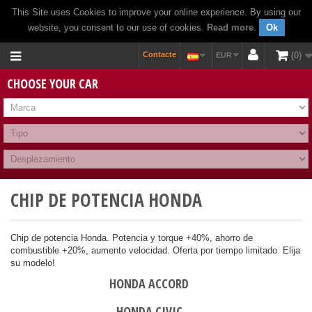
This Site uses Cookies to improve your online experience. By using our
website, you consent to our use of cookies.
Read more
.
Ok
Contacte
0
EUR
CHOOSE YOUR CAR
CHIP DE POTENCIA HONDA
Chip de potencia Honda. Potencia y torque +40%, ahorro de
combustible +20%, aumento velocidad. Oferta por tiempo limitado. Elija
su modelo!
HONDA ACCORD
HONDA CIVIC