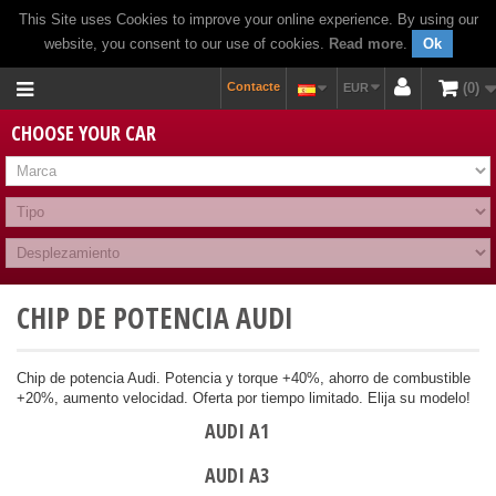
This Site uses Cookies to improve your online experience. By using our
website, you consent to our use of cookies.
Read more
.
Ok
Contacte
0
EUR
CHOOSE YOUR CAR
CHIP DE POTENCIA AUDI
Chip de potencia Audi. Potencia y torque +40%, ahorro de combustible
+20%, aumento velocidad. Oferta por tiempo limitado. Elija su modelo!
AUDI A1
AUDI A3