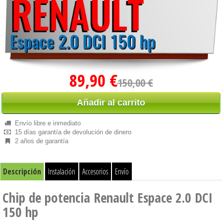
89,90 €
150,00 €
Añadir al carrito
Envío libre e inmediato
15 días garantía de devolución de dinero
2 años de garantía
Descripción
Instalación
Accesorios
Envío
Chip de potencia Renault Espace 2.0 DCI
150 hp