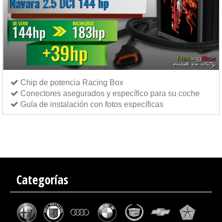
Chip de potencia Racing Box
Conectores asegurados y específico para su coche
Guía de instalación con fotos específicas
Chip de potencia Italianspeed Nissan Navara 2.5 DCI 144 cv
Chip de potencia Exedigitaltuning
Nissan Navara 2.5 DCI 144 cv
Chip de potencia Drakebox Nissan Navara 2.5 DCI 144 cv
Categorías