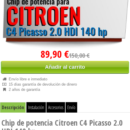
89,90 €
150,00 €
Añadir al carrito
Envío libre e inmediato
15 días garantía de devolución de dinero
2 años de garantía
Descripción
Instalación
Accesorios
Envío
Chip de potencia Citroen C4 Picasso 2.0