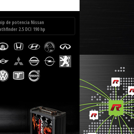
etta 2.0 TDI CR 150 hp
hip de potencia Nissan
athfinder 2.5 DCI 190 hp
hip de potencia Kia Sportage 2.0
RDI 112 hp
hip de potencia Skoda Yeti 2.0
DI CR 150 hp
hip de potencia Renault Thalia
.5 DCI 82 hp
hip de potencia Volkswagen