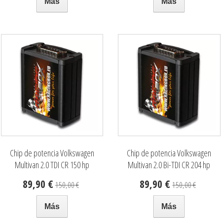
Más
Más
Chip de potencia Volkswagen
Chip de potencia Volkswagen
Multivan 2.0 TDI CR 150 hp
Multivan 2.0 Bi-TDI CR 204 hp
Chip de potencia Ford Focus 1.6
C
TDCI 95 hp
1
89,90 €
89,90 €
150,00 €
150,00 €
Más
Más
Chip de potencia Mercedes Vito
C