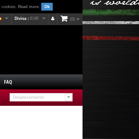
f cookies.
Read more
.
Ok
Divisa :
EUR
0
FAQ
Desplezamiento