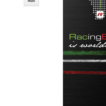
Más
hip de potencia Renault Thalia
.5 DCI 82 hp
hip de potencia Volkswagen