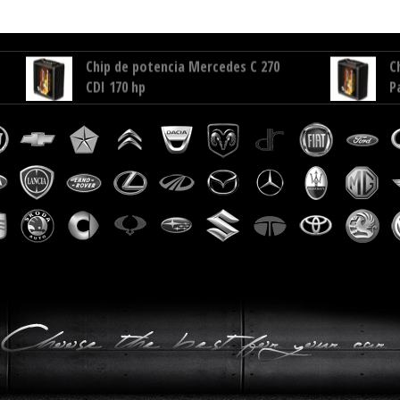
115 CDI 102 hp
J
Chip de potencia Mercedes C 270
C
CDI 170 hp
P
Chip de potencia Dacia Stepway
C
1.5 DCI 90 hp
C
Chip de potencia Ford C-Max 1.6
C
TDCI 90 hp
T
Chip de potencia Ford Focus 1.6
C
TDCI 95 hp
1
Chip de potencia Mercedes Vito
C