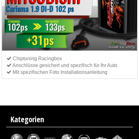
Chiptuning Racingbox
Anschlüsse gesichert und spezifisch für Ihr Auto
Mit spezifischen Foto Installationsanleitung
Chiptuning Italianspeed Mitsubishi Carisma 1.9 DI-D 102 ps
Chiptuning Exedigitaltuning
Mitsubishi Carisma 1.9 DI-D 102 ps
Chiptuning Drakebox Mitsubishi Carisma 1.9 DI-D 102 ps
Kategorien