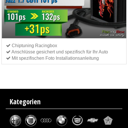
Chiptuning Racingbox
Anschlüsse gesichert und spezifisch für Ihr Auto
Mit spezifischen Foto Installationsanleitung
Chiptuning Italianspeed Honda Jazz 1.7 CDTI 101 ps
Chiptuning Exedigitaltuning Honda Jazz
1.7 CDTI 101 ps
Chiptuning Drakebox Honda Jazz 1.7 CDTI 101 ps
Kategorien