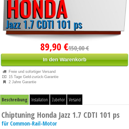
89,90 €
150,00 €
In den Warenkorb
Freie und sofortiger Versand
15 Tage Geld-zurück-Garantie
2 Jahre Garantie
Beschreibung
Installation
Zubehör
Versand
Chiptuning Honda Jazz 1.7 CDTI 101 ps
für Common-Rail-Motor