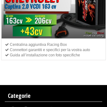
Centralina aggiuntiva Racing Box
Connettori garantiti e specifici per la vostra auto
Guida all’installazione con foto specifiche
Centralina aggiuntiva Italianspeed Chevrolet Captiva 2.0 VCDI 163 cv
Centralina aggiuntiva
Exedigitaltuning Chevrolet Captiva 2.0 VCDI 163 cv
Centralina aggiuntiva Drakebox Chevrolet
Captiva 2.0 VCDI 163 cv
Categorie