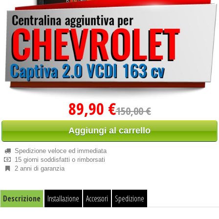
89,90 €
150,00 €
Aggiungi al carrello
Spedizione veloce ed immediata
15 giorni soddisfatti o rimborsati
2 anni di garanzia
Descrizione
Installazione
Accessori
Spedizione