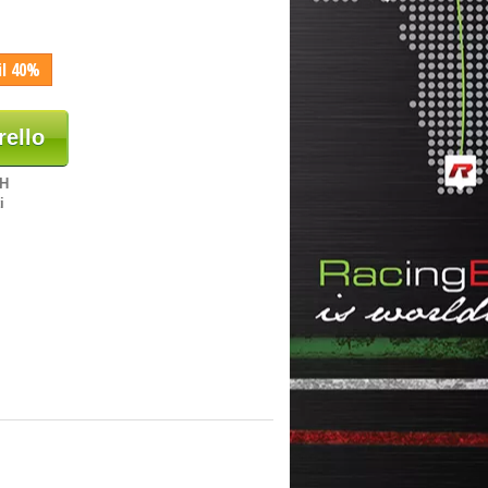
il 40%
rello
8H
i