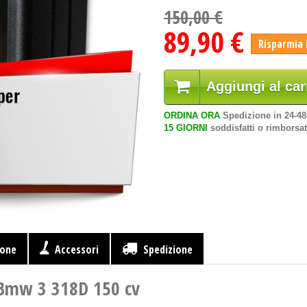
150,00 €
89,90 €
Risparmia 
Aggiungi al car
ORDINA ORA
Spedizione in 24-4
15 GIORNI
soddisfatti o rimborsat
ione
Accessori
Spedizione
 Bmw 3 318D 150 cv