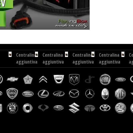
entralina aggiuntiva Exedigitaltuning Bmw 3 318D 150 cv
Centralina aggiuntiva Drakebox Bmw 3
Centralina
Centralina
Centralina
Centralina
Ce
aggiuntiva
aggiuntiva
aggiuntiva
aggiuntiva
a
Alfa
Opel
Fiat
Landrover
R
Romeo
Antara
Panda
Discovery
K
Stelvio...
2.2
1.3
3.0
1.
CDTI
M-
TDV6
163
JET...
211
cv
cv
Centralina
Centralina
Centralina
Centralina
aggiuntiva
aggiuntiva
aggiuntiva
aggiuntiva
Mercedes
Citroen
Porsche
Citroen
R
C5
Macan
C5