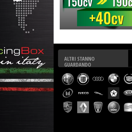
Centralina aggiuntiva Italianspeed Bmw 3 318D 150 cv
C
ALTRI STANNO
GUARDANDO