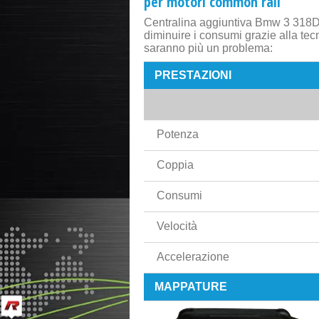
per motori common rail
Centralina aggiuntiva Bmw 3 318D 
diminuire i consumi grazie alla tec
saranno più un problema:
PRESTAZIONI
Potenza
Coppia
Consumi
Velocità
Accelerazione
MAPPATURE