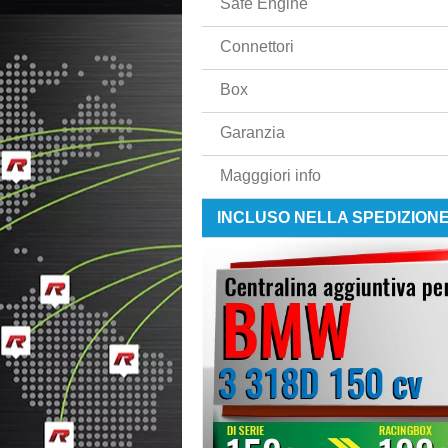
Safe Engine
Connettori
Box
Garanzia
Magggiori info
INCLUSO NELLA SPEDIZION