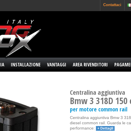
Contattaci
IA
INSTALLAZIONE
VANTAGGI
AREA RIVENDITORI
PAGAME
Centralina aggiuntiva
Bmw 3 318D 150 
per motore common rail
Centralina aggiuntiva Bmw 3 318D
diesel common rail. Guarda le car
performance:
+ Dettagli