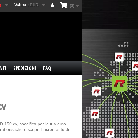
Valuta :
EUR
0
NTI
SPEDIZIONI
FAQ
cv
 150 cv, specifica per la tua auto
atteristiche e scopri l'incremento di