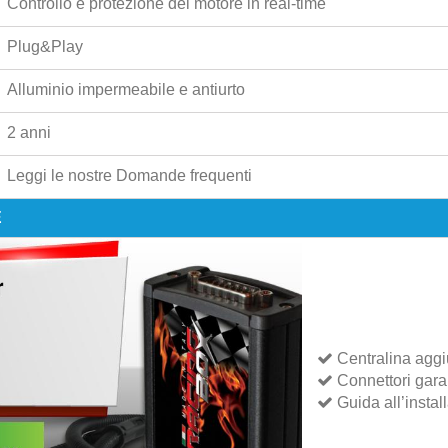
Controllo e protezione del motore in real-time
Plug&Play
Alluminio impermeabile e antiurto
2 anni
Leggi le nostre
Domande frequenti
E
Centralina aggi
Connettori garant
Guida all’instal