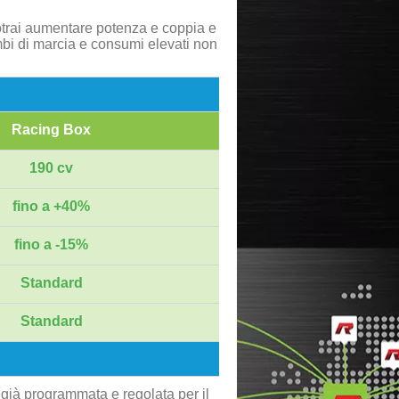
otrai aumentare potenza e coppia e
mbi di marcia e consumi elevati non
Racing Box
190 cv
fino a +40%
fino a -15%
Standard
Standard
 già programmata e regolata per il