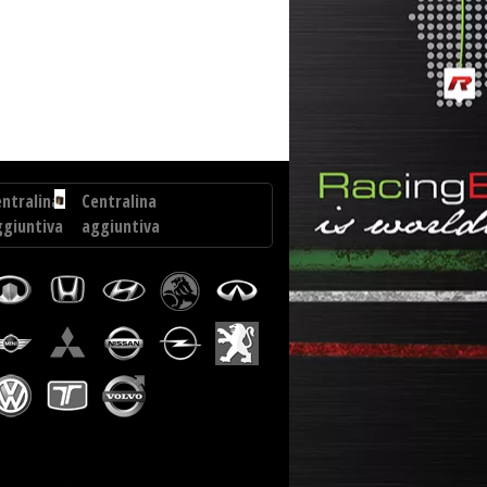
 318D 150 cv
ntralina
Centralina
ggiuntiva
aggiuntiva
enault
Dodge
angoo
Caravan
5...
2.8
CRD
163
cv