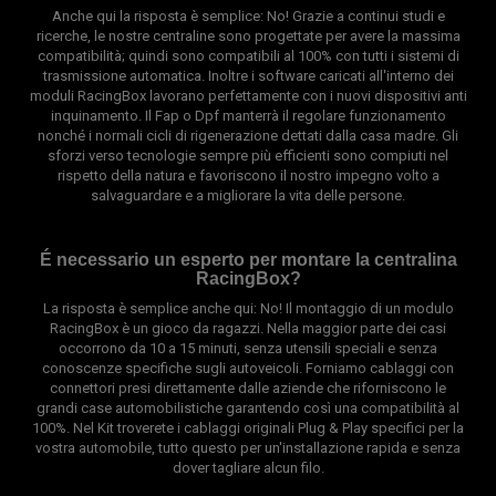
Anche qui la risposta è semplice: No! Grazie a continui studi e
ricerche, le nostre centraline sono progettate per avere la massima
compatibilità; quindi sono compatibili al 100% con tutti i sistemi di
trasmissione automatica. Inoltre i software caricati all'interno dei
moduli RacingBox lavorano perfettamente con i nuovi dispositivi anti
inquinamento. Il Fap o Dpf manterrà il regolare funzionamento
nonché i normali cicli di rigenerazione dettati dalla casa madre. Gli
sforzi verso tecnologie sempre più efficienti sono compiuti nel
rispetto della natura e favoriscono il nostro impegno volto a
salvaguardare e a migliorare la vita delle persone.
É necessario un esperto per montare la centralina
RacingBox?
La risposta è semplice anche qui: No! Il montaggio di un modulo
RacingBox è un gioco da ragazzi. Nella maggior parte dei casi
occorrono da 10 a 15 minuti, senza utensili speciali e senza
conoscenze specifiche sugli autoveicoli. Forniamo cablaggi con
connettori presi direttamente dalle aziende che riforniscono le
grandi case automobilistiche garantendo così una compatibilità al
100%. Nel Kit troverete i cablaggi originali Plug & Play specifici per la
vostra automobile, tutto questo per un'installazione rapida e senza
dover tagliare alcun filo.