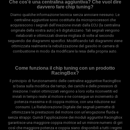
Che cos'è una centralina aggiuntiva? Che vuol dire
davvero fare chip tuning?
Diamo qualche informazione tecnica senza annoiare nessuno. Le
centraline aggiuntive sono costituite da microprocessori che
acquisiscono i segnali dell'iniezione inviati dalla ECU (la centralina
originale della vostra auto) e li digitalizzano. Tali segnali vengono
rielaborati e ottimizzati diverse migliaia di volte al secondo
seguendo dei diagrammi specifici. Modificando tali diagrammi viene
ottimizzata realmente la nebulizzazione del gasolio in camera di
combustione in modo da modificare la resa della propria auto.
Come funziona il chip tuning con un prodotto
RacingBox?
Il principio di funzionamento delle centraline aggiuntive RacingBox
si basa sulla modifica dei tempi, dei carichi e delle pressioni di
iniezione. I valori ottimizzati vengono a loro volta riconvertiti ed
inviati in tempo reale al motore e ne consegue un incremento di
potenza massima e di coppia motrice, con una riduzione sui
consumi. La Rielaborazione Digitale dei segnali permette di
ottimizzare le prestazioni del motore con un'erogazione fluida e
senza strappi. Quindi l'applicazione dei moduli aggiuntivi RacingBox
garantisce una maggiore coppia motrice ad un minore numero di giri
così che maggiore potenza e coppia siano disponibili a tutti i regimi