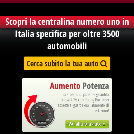
Scopri la centralina numero uno in
Italia specifica per oltre
3500
automobili
Cerca subito la tua auto
Aumento
Potenza
Incremento di potenza garantito
fino al 40% con Racing Box. Non
aspettare, guarda ora l'aumento di
prestazioni!
Vai alla tua auto »