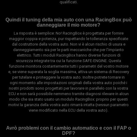
qualificati.
Quindi il tuning della mia auto con una RacingBox può
danneggiare il mio motore?
La risposta è semplice: No! RacingBox è progettata per fornire
maggior coppia e potenza, pur rispettando le tolleranza specificate
dal costruttore della vostra auto. Non vi è alcun rischio di usura e
danneggiamento sia per le parti meccaniche che per l'impianto
elettrico. Tutti i moduli RacingBox hanno diverse funzioni di
sicurezza integrate tra cui la funzione SAFE-ENGINE. Questa
funzione monitora costantemente tutti i parametri del vostro motore
e, se viene superata la soglia massima, attiva un sistema di Recovery
per tutelare e proteggere la vostra auto. Inoltre potrete tornare in
ogni momento alle impostazioni originali della vostra auto poiché i
nostri prodotti sono progettati per lavorare in parallelo con la vostra
ECU e non sarà possibile nemmeno tramite diagnosi rilevare in alcun
modo che sia stato usato un modulo RacingBox: proprio per questi
motivi la garanzia della vostra auto rimarrà intatta (nessun parametro
viene modificato nella ECU della vostra auto).
Avrò problemi con il cambio automatico e con il FAP o
DPF?