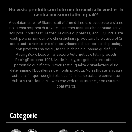
Ho visto prodotti con foto molto simili alle vostre: le
centraline sono tutte uguali?
Assolutamente no! Siamo stati vittime del nostro successo e siamo
noi stessi sorpresi di trovare in Internet tanti siti che copiano senza
scrupoli i nostri testi, le foto, le curve di potenza, ecc…. Quindi siate
cauti poiché non sempre chi si dichiara produttore lo è davvero! Ci
sono tante aziende che si improvvisano nel campo del chiptuning,
con prodotti analogici , made in china e di bassa qualità. La
RacingBox è Leader nel settore Automotive e tutti i prodotti
RacingBox sono 100% Made in Italy, progettati e prodotti da
personale qualificato. Severi test di qualità e simulazioni al Pc
determinano l'Eccellenza dei nostri prodotti. Non affidate la vostra
auto a chiunque, scegliete la qualità. In caso abbiate comunque
dubbi su prodotti o siti web che vedete su internet, non esitate a
contattarci.
Centralina aggiuntiva Italianspeed
Centralina aggiuntiva Exedigitaltuning
Centralina aggiuntiva
Drakebox
Categorie