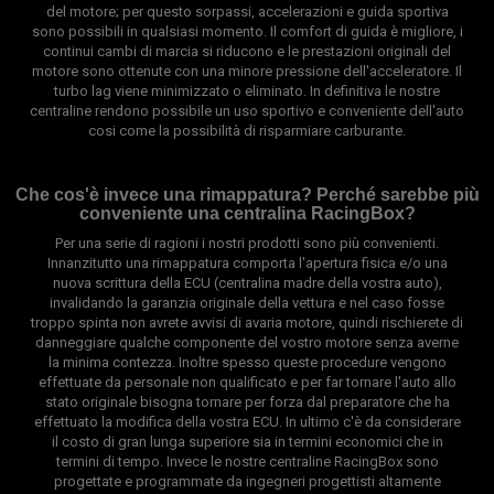
del motore; per questo sorpassi, accelerazioni e guida sportiva
sono possibili in qualsiasi momento. Il comfort di guida è migliore, i
continui cambi di marcia si riducono e le prestazioni originali del
motore sono ottenute con una minore pressione dell'acceleratore. Il
turbo lag viene minimizzato o eliminato. In definitiva le nostre
centraline rendono possibile un uso sportivo e conveniente dell'auto
cosi come la possibilità di risparmiare carburante.
Che cos'è invece una rimappatura? Perché sarebbe più
conveniente una centralina RacingBox?
Per una serie di ragioni i nostri prodotti sono più convenienti.
Innanzitutto una rimappatura comporta l'apertura fisica e/o una
nuova scrittura della ECU (centralina madre della vostra auto),
invalidando la garanzia originale della vettura e nel caso fosse
troppo spinta non avrete avvisi di avaria motore, quindi rischierete di
danneggiare qualche componente del vostro motore senza averne
la minima contezza. Inoltre spesso queste procedure vengono
effettuate da personale non qualificato e per far tornare l'auto allo
stato originale bisogna tornare per forza dal preparatore che ha
effettuato la modifica della vostra ECU. In ultimo c'è da considerare
il costo di gran lunga superiore sia in termini economici che in
termini di tempo. Invece le nostre centraline RacingBox sono
progettate e programmate da ingegneri progettisti altamente