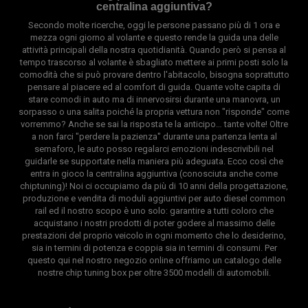
centralina aggiuntiva?
Secondo molte ricerche, oggi le persone passano più di 1 ora e
mezza ogni giorno al volante e questo rende la guida una delle
attività principali della nostra quotidianità. Quando però si pensa al
tempo trascorso al volante è sbagliato mettere ai primi posti solo la
comodità che si può provare dentro l'abitacolo, bisogna soprattutto
pensare al piacere ed al comfort di guida. Quante volte capita di
stare comodi in auto ma di innervosirsi durante una manovra, un
sorpasso o una salita poiché la propria vettura non "risponde" come
vorremmo? Anche se sai la risposta te la anticipo… tante volte! Oltre
a non farci "perdere la pazienza" durante una partenza lenta al
semaforo, le auto posso regalarci emozioni indescrivibili nel
guidarle se supportate nella maniera più adeguata. Ecco così che
entra in gioco la centralina aggiuntiva (conosciuta anche come
chiptuning)! Noi ci occupiamo da più di 10 anni della progettazione,
produzione e vendita di moduli aggiuntivi per auto diesel common
rail ed il nostro scopo è uno solo: garantire a tutti coloro che
acquistano i nostri prodotti di poter godere al massimo delle
prestazioni del proprio veicolo in ogni momento che lo desiderino,
sia in termini di potenza e coppia sia in termini di consumi. Per
questo qui nel nostro negozio online offriamo un catalogo delle
nostre chip tuning box per oltre 3500 modelli di automobili.