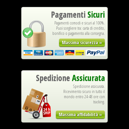
Pagamenti
Sicuri
Pagamenti comodi e sicuri al 100%.
Puoi scegliere tra: carta di credito,
bonifico o pagamento alla consegna.
Massima sicurezza »
Spedizione
Assicurata
Spedizione assicurata.
Ricevimento sicuro in tutto il
mondo entro 24-48 ore con
tracking.
Massima affidabilità »