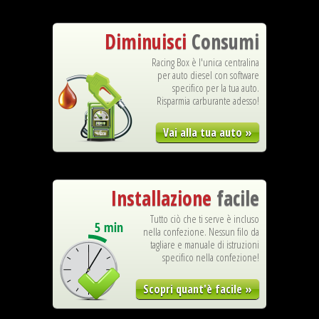
Diminuisci
Consumi
Racing Box è l'unica centralina
per auto diesel con software
specifico per la tua auto.
Risparmia carburante adesso!
Vai alla tua auto »
Installazione
facile
Tutto ciò che ti serve è incluso
nella confezione. Nessun filo da
tagliare e manuale di istruzioni
specifico nella confezione!
Scopri quant'è facile »