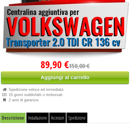
89,90 €
150,00 €
Aggiungi al carrello
Spedizione veloce ed immediata
15 giorni soddisfatti o rimborsati
2 anni di garanzia
Descrizione
Installazione
Accessori
Spedizione