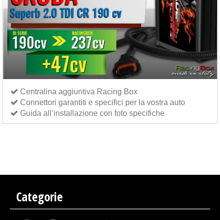
Centralina aggiuntiva Racing Box
Connettori garantiti e specifici per la vostra auto
Guida all’installazione con foto specifiche
Centralina aggiuntiva Italianspeed Skoda Superb 2.0 TDI CR 190 cv
Centralina aggiuntiva
Exedigitaltuning Skoda Superb 2.0 TDI CR 190 cv
Centralina aggiuntiva Drakebox Skoda
Superb 2.0 TDI CR 190 cv
Categorie