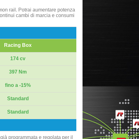
mon rail. Potrai aumentare potenza
 continui cambi di marcia e consumi
Racing Box
174 cv
397 Nm
fino a -15%
Standard
Standard
 già programmata e regolata per il