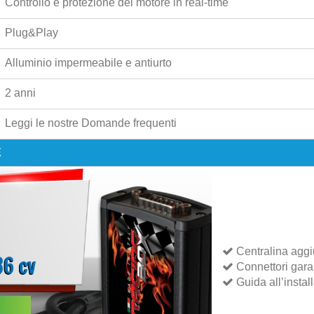
Controllo e protezione del motore in real-time
Plug&Play
Alluminio impermeabile e antiurto
2 anni
Leggi le nostre
Domande frequenti
E
Centralina aggi
Connettori garant
Guida all’instal