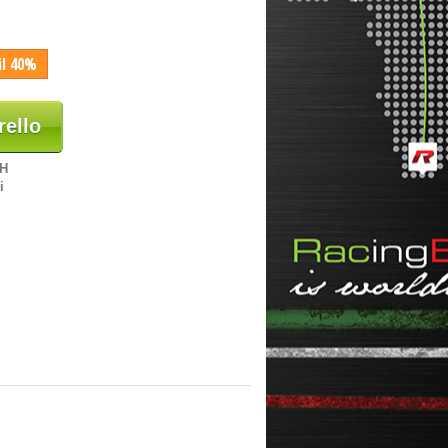
il 40%
rello
8H
i