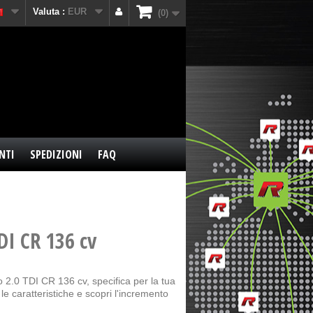
Valuta :
EUR
0
NTI
SPEDIZIONI
FAQ
DI CR 136 cv
 2.0 TDI CR 136 cv, specifica per la tua
e caratteristiche e scopri l'incremento