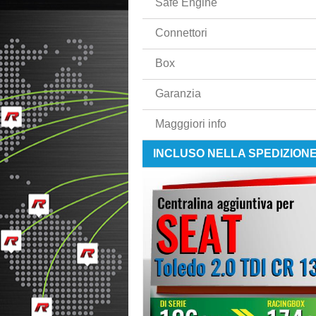
Safe Engine
Connettori
Box
Garanzia
Magggiori info
INCLUSO NELLA SPEDIZION