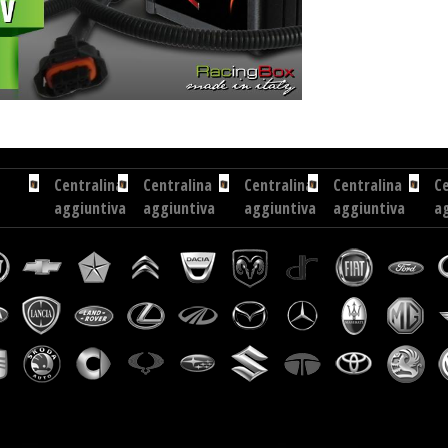
CR 136 cv
Centralina aggiuntiva Exedigitaltuning Seat Toledo 2.0 TDI CR 136 cv
Centralina aggiu
Centralina
Centralina
Centralina
Centralina
Ce
aggiuntiva
aggiuntiva
aggiuntiva
aggiuntiva
a
Renault
Nissan
Audi
Mercedes
Mi
Master
Almera
A4
GLA
Ou
2.3...
Tino
2.0
220
2.2
TDI
CDI
DCI
CR...
170
112
cv
cv
Centralina
Centralina
Ce
aggiuntiva
aggiuntiva
a
Jeep
Smart
M
Cherokee
Fortwo
M