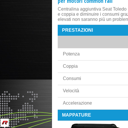
per motori common rail
Centralina aggiuntiva Seat Toledo
e coppia e diminuire i consumi graz
elevati non saranno più un proble
PRESTAZIONI
Potenza
Coppia
Consumi
Velocità
Accelerazione
MAPPATURE