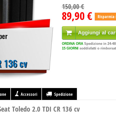
150,00 €
89,90 €
Risparmia 
Aggiungi al car
ORDINA ORA
Spedizione in 24-4
15 GIORNI
soddisfatti o rimborsat
ione
Accessori
Spedizione
Seat Toledo 2.0 TDI CR 136 cv