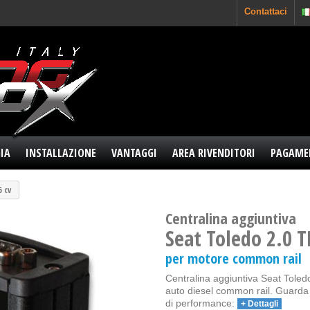
Contattaci
IA
INSTALLAZIONE
VANTAGGI
AREA RIVENDITORI
PAGAME
6 cv
Centralina aggiuntiva
Seat Toledo 2.0 T
per motore common rail
Centralina aggiuntiva Seat Toledo
auto diesel common rail. Guarda l
di performance:
+ Dettagli