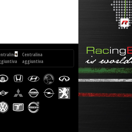
ntiva Drakebox Seat Toledo 2.0 TDI CR 136 cv
ntralina
Centralina
ggiuntiva
aggiuntiva
tsubishi
Nissan
tlander...
Qashqai
1.5
DCI
106
cv
ntralina
Centralina
ggiuntiva
aggiuntiva
ercedes
Citroen
C5