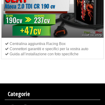
Centralina aggiuntiva Racing Box
Connettori garantiti e specifici per la vostra auto
Guida all’installazione con foto specifiche
Centralina aggiuntiva Italianspeed Seat Ateca 2.0 TDI CR 190 cv
Centralina aggiuntiva
Exedigitaltuning Seat Ateca 2.0 TDI CR 190 cv
Centralina aggiuntiva Drakebox Seat Ateca 2.0
TDI CR 190 cv
Categorie