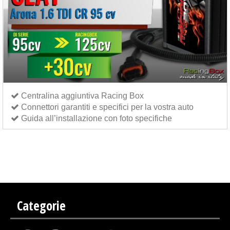
Centralina aggiuntiva Racing Box
Connettori garantiti e specifici per la vostra auto
Guida all’installazione con foto specifiche
Centralina aggiuntiva Italianspeed Seat Arona 1.6 TDI CR 95 cv
Centralina aggiuntiva
Exedigitaltuning Seat Arona 1.6 TDI CR 95 cv
Centralina aggiuntiva Drakebox Seat Arona 1.6
TDI CR 95 cv
Categorie