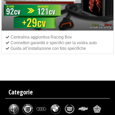
Centralina aggiuntiva Racing Box
Connettori garantiti e specifici per la vostra auto
Guida all’installazione con foto specifiche
Centralina aggiuntiva Italianspeed Peugeot 308 1.6 HDI 92 cv
Centralina aggiuntiva
Exedigitaltuning Peugeot 308 1.6 HDI 92 cv
Centralina aggiuntiva Drakebox Peugeot 308 1.6
HDI 92 cv
Categorie