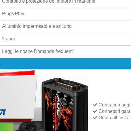
Controllo e protezione del motore in real-time
Plug&Play
Alluminio impermeabile e antiurto
2 anni
Leggi le nostre
Domande frequenti
E
Centralina aggi
Connettori garant
Guida all’instal