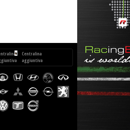
rakebox Opel Zafira 1.6 CDTI 136 cv
ntralina
Centralina
ggiuntiva
aggiuntiva
veco
Ford
uro
S-
argo
Max
0...
2.0
TDCI
210
cv