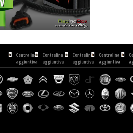
136 cv
Centralina aggiuntiva Exedigitaltuning Opel Zafira 1.6 CDTI 136 cv
Centralina aggiuntiva D
Centralina
Centralina
Centralina
Centralina
Ce
aggiuntiva
aggiuntiva
aggiuntiva
aggiuntiva
a
Hyundai
Peugeot
Vauxhall
Kia
I
Verna
207
Signum
Magnetis
E
1.5...
1.6
1.9...
2.0
C
HDI
CRDI
18
110
140
cv
cv
Centralina
Centralina
Centralina
Centralina
aggiuntiva
aggiuntiva
aggiuntiva
aggiuntiva
Citroen
Toyota
Volkswagen
Ssangyong