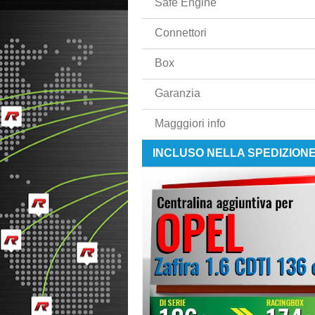
Safe Engine
Connettori
Box
Garanzia
Magggiori info
INCLUSO NELLA SPEDIZION