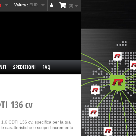
Valuta :
EUR
0
NTI
SPEDIZIONI
FAQ
DTI 136 cv
 1.6 CDTI 136 cv, specifica per la tua
e caratteristiche e scopri l'incremento