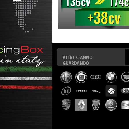
Centralina aggiuntiva Italianspeed Opel Zafira 1.6 CDTI 
ALTRI STANNO
GUARDANDO