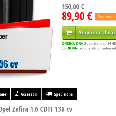
150,00 €
89,90 €
Risparmia 
Aggiungi al car
ORDINA ORA
Spedizione in 24-4
15 GIORNI
soddisfatti o rimborsat
ione
Accessori
Spedizione
Opel Zafira 1.6 CDTI 136 cv