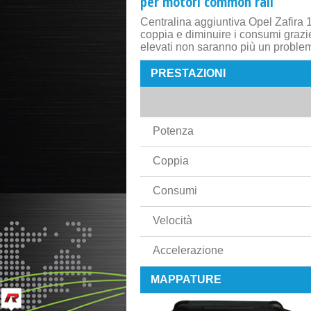
per motori common rail
Centralina aggiuntiva Opel Zafira 
coppia e diminuire i consumi grazi
elevati non saranno più un proble
PRESTAZIONI
Potenza
Coppia
Consumi
Velocità
Accelerazione
MAPPATURE