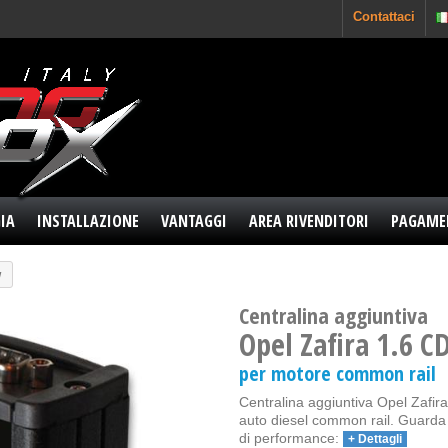
Contattaci
IA
INSTALLAZIONE
VANTAGGI
AREA RIVENDITORI
PAGAME
v
Centralina aggiuntiva
Opel Zafira 1.6 C
per motore common rail
Centralina aggiuntiva Opel Zafira
auto diesel common rail. Guarda l
di performance:
+ Dettagli