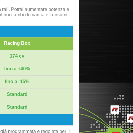
 rail. Potrai aumentare potenza e
ontinui cambi di marcia e consumi
Racing Box
174 cv
fino a +40%
fino a -15%
Standard
Standard
 già programmata e regolata per il