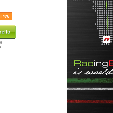
il 40%
rello
8H
i