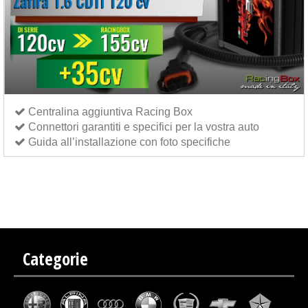
Centralina aggiuntiva Racing Box
Connettori garantiti e specifici per la vostra auto
Guida all’installazione con foto specifiche
Centralina aggiuntiva Italianspeed Opel Zafira 1.6 CDTI 120 cv
Centralina aggiuntiva
Exedigitaltuning Opel Zafira 1.6 CDTI 120 cv
Centralina aggiuntiva Drakebox Opel Zafira 1.6
CDTI 120 cv
Categorie