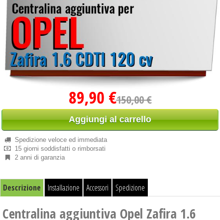
89,90 €
150,00 €
Aggiungi al carrello
Spedizione veloce ed immediata
15 giorni soddisfatti o rimborsati
2 anni di garanzia
Descrizione
Installazione
Accessori
Spedizione
Centralina aggiuntiva Opel Zafira 1.6