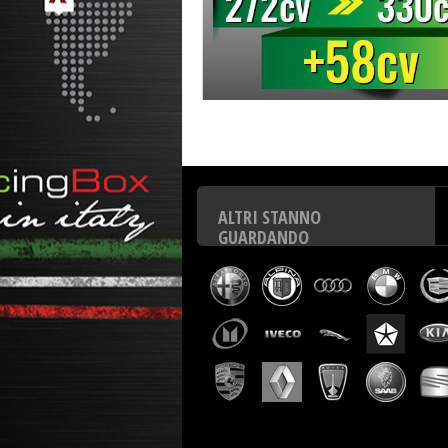
Centralina aggiuntiva Italianspeed Landrover Range Rov
Rover 3.6 TDV8 272 cv
ALTRI STANNO
GUARDANDO