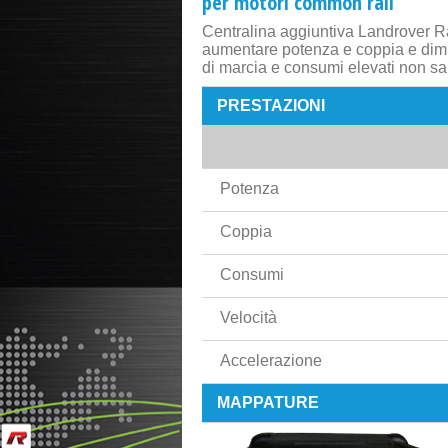
per motori common rail
Centralina aggiuntiva Landrover R
aumentare potenza e coppia e dimin
di marcia e consumi elevati non s
PRESTAZIONI
Potenza
Coppia
Consumi
Velocità
Accelerazione
MAPPATURE