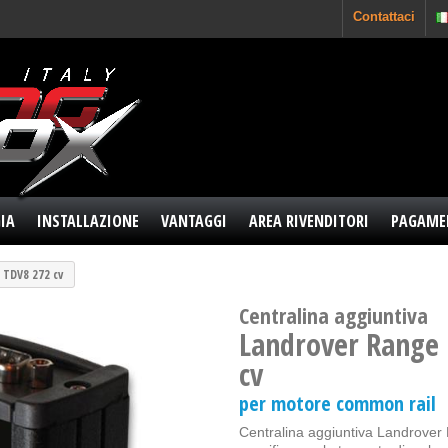
Contattaci
IA
INSTALLAZIONE
VANTAGGI
AREA RIVENDITORI
PAGAME
6 TDV8 272 cv
Centralina aggiuntiva
Landrover Range 
cv
per motore common rail
Centralina aggiuntiva Landrover