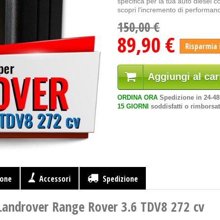
specifica per la tua auto diesel 
scopri l'incremento di performan
150,00 €
89,90 €
Risparmia 
Aggiungi al car
ORDINA ORA
Spedizione in 24-4
15 GIORNI
soddisfatti o rimborsat
ione
Accessori
Spedizione
 Landrover Range Rover 3.6 TDV8 272 cv