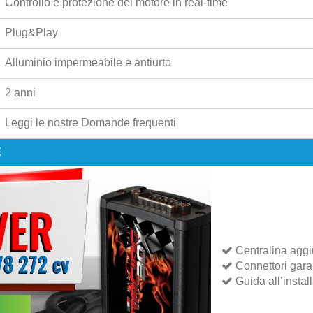
Controllo e protezione del motore in real-time
Plug&Play
Alluminio impermeabile e antiurto
2 anni
Leggi le nostre
Domande frequenti
E
Centralina aggi
Connettori garant
Guida all’instal