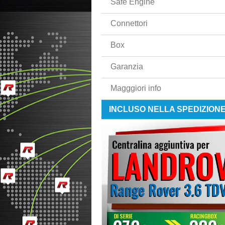
Safe Engine
Connettori
Box
Garanzia
Magggiori info
INCLUSO NELLA SPEDIZION