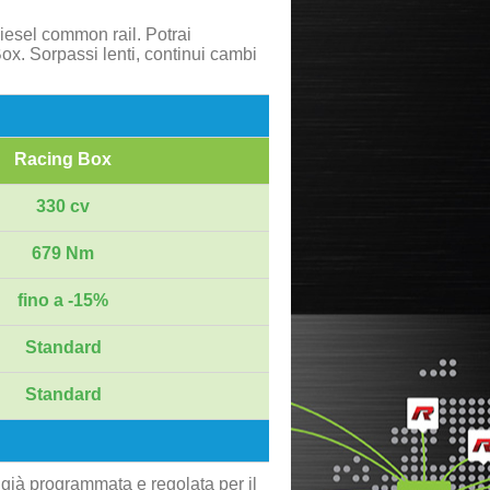
esel common rail. Potrai
ox. Sorpassi lenti, continui cambi
Racing Box
330 cv
679 Nm
fino a -15%
Standard
Standard
 già programmata e regolata per il