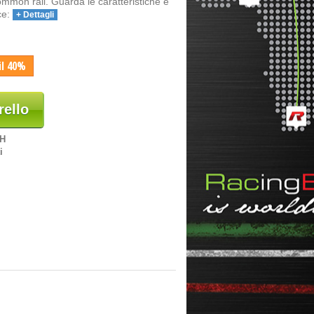
common rail. Guarda le caratteristiche e
ce:
+ Dettagli
il 40%
rello
8H
i