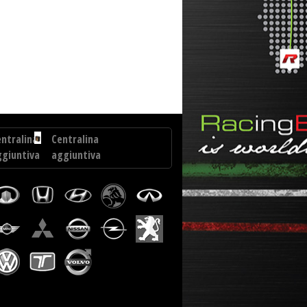
 cv
Centralina aggiuntiva Drakebox Landrover Range
ntralina
Centralina
ggiuntiva
aggiuntiva
aguar
Vauxhall
Tigra
0
Twintop
1.3
5
CDTI
70
cv