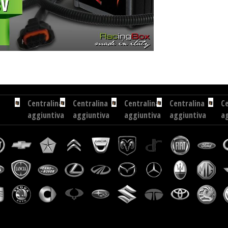
er 3.6 TDV8 272 cv
Centralina aggiuntiva Exedigitaltuning Landrover Range Rover 3.6 TDV8 272
Centralina
Centralina
Centralina
Centralina
Ce
aggiuntiva
aggiuntiva
aggiuntiva
aggiuntiva
a
Seat
Mercedes
Volvo
Volkswagen
J
Toledo
C
V
Jetta
XJ
2.0
220
70
2.0
3.
TDI...
CDI
2.4
TDI
D
136
D
CR
27
cv
181
170
cv
cv
cv
Centralina
Centralina
Centralina
Centralina
aggiuntiva
aggiuntiva
aggiuntiva
aggiuntiva