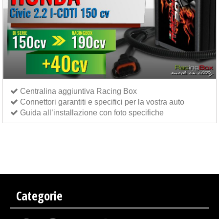
Centralina aggiuntiva Racing Box
Connettori garantiti e specifici per la vostra auto
Guida all’installazione con foto specifiche
Centralina aggiuntiva Italianspeed Honda Civic 2.2 I-CDTI 150 cv
Centralina aggiuntiva
Exedigitaltuning Honda Civic 2.2 I-CDTI 150 cv
Centralina aggiuntiva Drakebox Honda Civic 2.2
I-CDTI 150 cv
Categorie