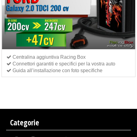
Centralina aggiuntiva Racing Box
Connettori garantiti e specifici per la vostra auto
Guida all’installazione con foto specifiche
Centralina aggiuntiva Italianspeed Ford Galaxy 2.0 TDCI 200 cv
Centralina aggiuntiva
Exedigitaltuning Ford Galaxy 2.0 TDCI 200 cv
Centralina aggiuntiva Drakebox Ford Galaxy 2.0
TDCI 200 cv
Categorie