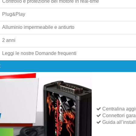
Controllo e protezione del motore in real-time
Plug&Play
Alluminio impermeabile e antiurto
2 anni
Leggi le nostre
Domande frequenti
E
Centralina aggi
Connettori garant
Guida all’instal