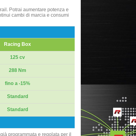
rail. Potrai aumentare potenza e
ontinui cambi di marcia e consumi
Racing Box
125 cv
288 Nm
fino a -15%
Standard
Standard
 già programmata e regolata per il