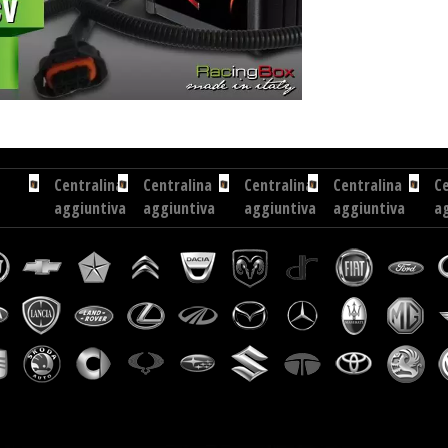
5 cv
Centralina aggiuntiva Exedigitaltuning Ford Focus 1.6 TDCI 95 cv
Centralina aggiuntiva Dr
Centralina
Centralina
Centralina
Centralina
Ce
aggiuntiva
aggiuntiva
aggiuntiva
aggiuntiva
a
Volvo
Citroen
Iveco
Landrover
T
XC
C3
Euro
Discovery
Hi
90
Picasso
Cargo
2.0
2.
2.0
1.6
E24...
TD4
D4
D...
HDI
150
115
cv
cv
Centralina
Centralina
Centralina
Centralina
aggiuntiva
aggiuntiva
aggiuntiva
aggiuntiva
Vauxhall
Citroen
Opel
Toyota