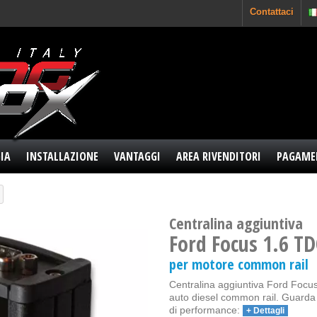
Contattaci
IA
INSTALLAZIONE
VANTAGGI
AREA RIVENDITORI
PAGAME
Centralina aggiuntiva
Ford Focus 1.6 TD
per motore common rail
Centralina aggiuntiva Ford Focus 
auto diesel common rail. Guarda l
di performance:
+ Dettagli