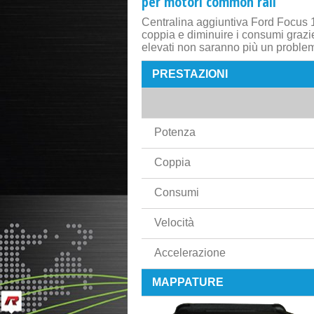
per motori common rail
Centralina aggiuntiva Ford Focus 
coppia e diminuire i consumi grazi
elevati non saranno più un proble
PRESTAZIONI
Potenza
Coppia
Consumi
Velocità
Accelerazione
MAPPATURE