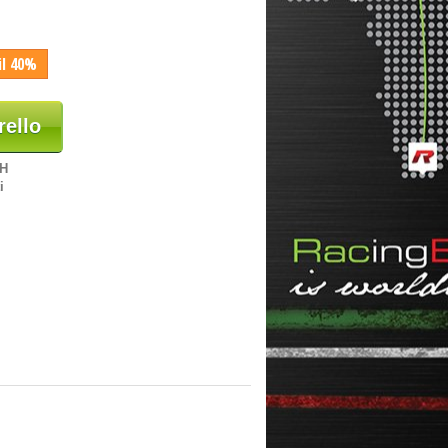
il 40%
rello
8H
i