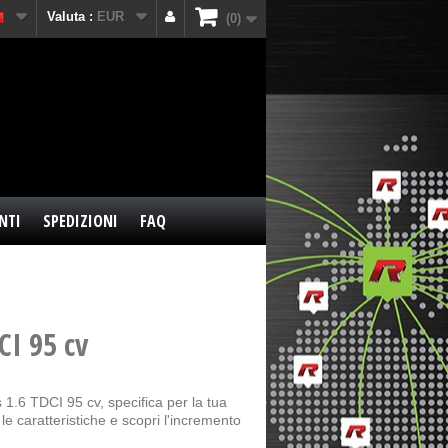
Valuta :
EUR
0
NTI
SPEDIZIONI
FAQ
CI 95 cv
1.6 TDCI 95 cv, specifica per la tua
e caratteristiche e scopri l'incremento