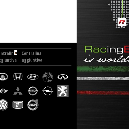
akebox Ford Focus 1.6 TDCI 95 cv
ntralina
Centralina
ggiuntiva
aggiuntiva
oyota
Volkswagen
lux
Crafter
5
2.0
D...
TDI
CR
140
cv