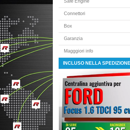
Safe Engine
Connettori
Box
Garanzia
Magggiori info
INCLUSO NELLA SPEDIZION