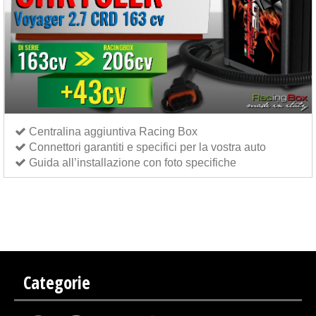
Centralina aggiuntiva Racing Box
Connettori garantiti e specifici per la vostra auto
Guida all’installazione con foto specifiche
Centralina aggiuntiva Italianspeed Chrysler Voyager 2.7 CRD 163 cv
Centralina aggiuntiva
Exedigitaltuning Chrysler Voyager 2.7 CRD 163 cv
Centralina aggiuntiva Drakebox Chrysler
Voyager 2.7 CRD 163 cv
Categorie