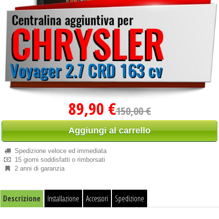
89,90 €
150,00 €
Aggiungi al carrello
Spedizione veloce ed immediata
15 giorni soddisfatti o rimborsati
2 anni di garanzia
Descrizione
Installazione
Accessori
Spedizione