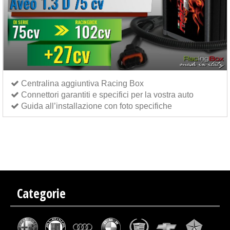
Centralina aggiuntiva Racing Box
Connettori garantiti e specifici per la vostra auto
Guida all’installazione con foto specifiche
Centralina aggiuntiva Italianspeed Chevrolet Aveo 1.3 D 75 cv
Centralina aggiuntiva
Exedigitaltuning Chevrolet Aveo 1.3 D 75 cv
Centralina aggiuntiva Drakebox Chevrolet Aveo 1.3
D 75 cv
Categorie