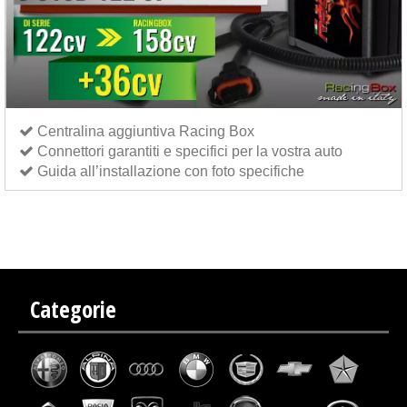
Centralina aggiuntiva Racing Box
Connettori garantiti e specifici per la vostra auto
Guida all’installazione con foto specifiche
Centralina aggiuntiva Italianspeed Bmw 3 318D 122 cv
Centralina aggiuntiva Exedigitaltuning
Bmw 3 318D 122 cv
Centralina aggiuntiva Drakebox Bmw 3 318D 122 cv
Categorie