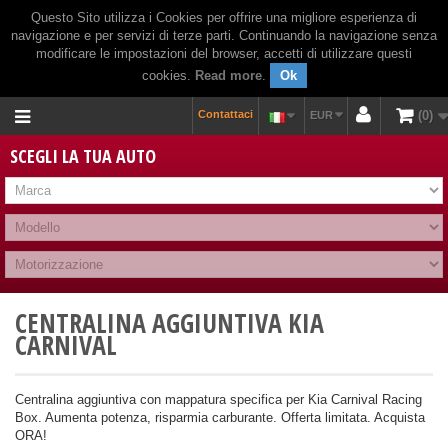
Questo Sito utilizza i Cookies per offrire una migliore esperienza di
navigazione e per servizi di terze parti. Continuando la navigazione senza
modificare le impostazioni del browser, accetti di utilizzare questi
cookies.
Read more
.
Ok
Contattaci
0
EUR
SCEGLI LA TUA AUTO
CENTRALINA AGGIUNTIVA KIA
CARNIVAL
Centralina aggiuntiva con mappatura specifica per Kia Carnival Racing
Box. Aumenta potenza, risparmia carburante. Offerta limitata. Acquista
ORA!